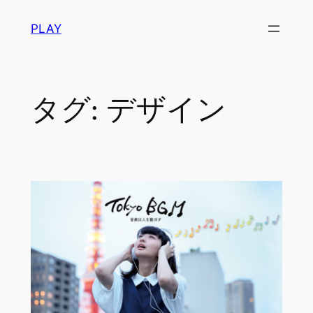
内
PLAY
容
を
ス
キ
タグ:
デザイン
ッ
プ