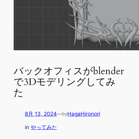
バックオフィスがblender
で3Dモデリングしてみ
た
8月 13, 2024
—
HagaHironori
by
in
やってみた