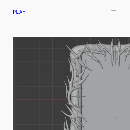
内
PLAY
容
を
ス
キ
ッ
プ