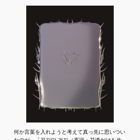
何か言葉を入れようと考えて真っ先に思いつい
たのが、「꽃길만 걷자（直訳：花道だけを歩