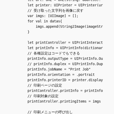
        let printer: UIPrinter = UIPrinter(url: url
        // 受け取った文字列を画像に戻す        

        var imgs: [UIImage] = [];

        for val in datas{

            imgs.append(String2Image(imageString: v
        }

        let printController = UIPrintInteractionCon
        let printInfo = UIPrintInfo(dictionary:nil)
        // 各種設定はコードでもできる

        printInfo.outputType = UIPrintInfo.Output
        // printInfo.duplex = UIPrintInfo.Duplex
        printInfo.jobName = "Print Job"

        printInfo.orientation = .portrait

        printInfo.printerID = printer.displayName

        // 印刷ページの設定

        printController.printInfo = printInfo

        // 印刷対象の設定

        printController.printingItems = imgs

        // 印刷メニューの呼び出し        
