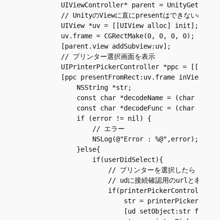
          UIViewController* parent = UnityGetGLView
          // UnityのViewに直にpresentはできないので
          UIView *uv = [[UIView alloc] init];

          uv.frame = CGRectMake(0, 0, 0, 0);

          [parent.view addSubview:uv];

          // プリンター選択画面を表示

          UIPrinterPickerController *ppc = [[UIPrin
          [ppc presentFromRect:uv.frame inView:uv 
              NSString *str;

              const char *decodeName = (char *)[_st
              const char *decodeFunc = (char *)[_st
              if (error != nil) {

                  // エラー

                  NSLog(@"Error : %@",error);

              }else{

                  if(userDidSelect){

                      // プリンターを選択したら

                      // udに接続確認用のurlと名前を設
                      if(printerPickerController.se
                          str = printerPickerContro
                          [ud setObject:str forKey: