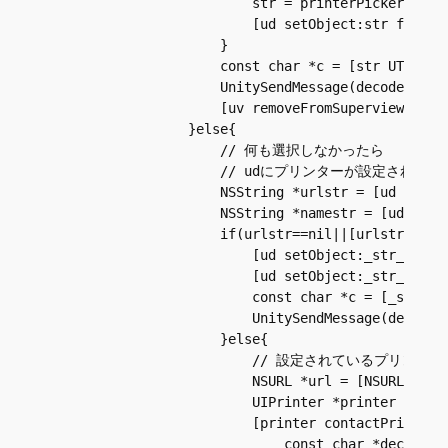
                          str = printerPickerContro
                          [ud setObject:str forKey:
                      }

                      const char *c = [str UTF8Stri
                      UnitySendMessage(decodeName, 
                      [uv removeFromSuperview];

                  }else{

                      // 何も選択しなかったら

                      // udにプリンターが設定され
                      NSString *urlstr = [ud string
                      NSString *namestr = [ud strin
                      if(urlstr==nil||[urlstr isEq
                          [ud setObject:_str_dummy 
                          [ud setObject:_str_dummy 
                          const char *c = [_str_dum
                          UnitySendMessage(decodeNa
                      }else{

                          // 設定されているプリ
                          NSURL *url = [NSURL URLWi
                          UIPrinter *printer = [UIP
                          [printer contactPrinter:^
                              const char *decodeNam