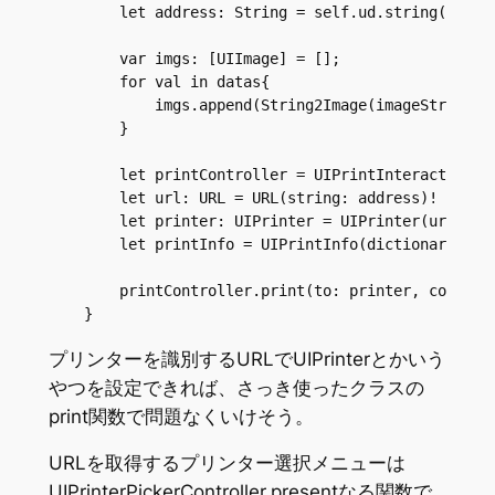
        let address: String = self.ud.string(forKey
        var imgs: [UIImage] = [];

        for val in datas{

            imgs.append(String2Image(imageString: v
        }

        let printController = UIPrintInteractionCon
        let url: URL = URL(string: address)!

        let printer: UIPrinter = UIPrinter(url: url
        let printInfo = UIPrintInfo(dictionary:nil)
        printController.print(to: printer, completi
    }
プリンターを識別するURLでUIPrinterとかいう
やつを設定できれば、さっき使ったクラスの
print関数で問題なくいけそう。
URLを取得するプリンター選択メニューは
UIPrinterPickerController.presentなる関数で