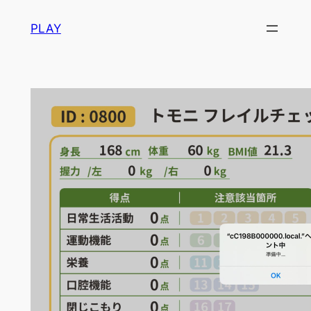
内
PLAY
容
を
ス
キ
ッ
プ