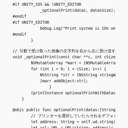
#if UNITY_IOS && !UNITY_EDITOR

            _optionalPrint(datas, datasSize);

#endif

#if UNITY_EDITOR

            Debug.Log("Print system is IOS only");

#endif

// 引数で受け取った画像の文字列を右から左に受け流すだけの
void _optionalPrint(const char **c, int cSize){

        NSMutableArray *marr = [NSMutableArray arra
        for (int i = 0; i < cSize; i++) {

            NSString *str = [NSString stringWithCSt
            [marr addObject:str];

                }

        [printInstance optionalPrintWithDatas:marr 
    } 
@objc public func optionalPrint(datas:[String]){

        // プリンターを選択していたらそれをデフォルトに
        let address: String = self.ud.string(forKey
        let url: URL = URL(string: address)!
