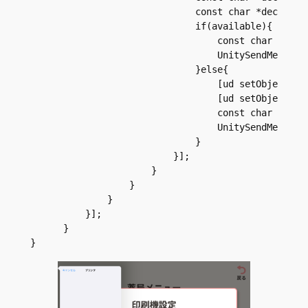
                              const char *decodeFun
                              if(available){

                                  const char *c = (
                                  UnitySendMessage(
                              }else{

                                  [ud setObject:_st
                                  [ud setObject:_st
                                  const char *c = (
                                  UnitySendMessage(
                              }

                          }];

                      }

                  }

              }

          }];

      }

}