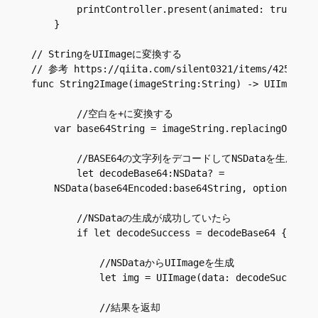
        printController.present(animated: true, com
    }

// StringをUIImageに変換する

// 参考 https://qiita.com/silent0321/items/4253c20e4
func String2Image(imageString:String) -> UIImage?{

        //空白を+に変換する

    var base64String = imageString.replacingOccurre
        //BASE64の文字列をデコードしてNSDataを生成

        let decodeBase64:NSData? =

    NSData(base64Encoded:base64String, options: NSD
        //NSDataの生成が成功していたら

        if let decodeSuccess = decodeBase64 {

            //NSDataからUIImageを生成

            let img = UIImage(data: decodeSuccess a
            //結果を返却
