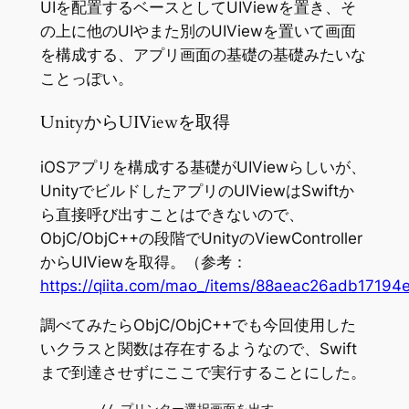
UIを配置するベースとしてUIViewを置き、そ
の上に他のUIやまた別のUIViewを置いて画面
を構成する、アプリ画面の基礎の基礎みたいな
ことっぽい。
UnityからUIViewを取得
iOSアプリを構成する基礎がUIViewらしいが、
UnityでビルドしたアプリのUIViewはSwiftか
ら直接呼び出すことはできないので、
ObjC/ObjC++の段階でUnityのViewController
からUIViewを取得。（参考：
https://qiita.com/mao_/items/88aeac26ad
調べてみたらObjC/ObjC++でも今回使用した
いクラスと関数は存在するようなので、Swift
まで到達させずにここで実行することにした。
        // プリンター選択画面を出す
