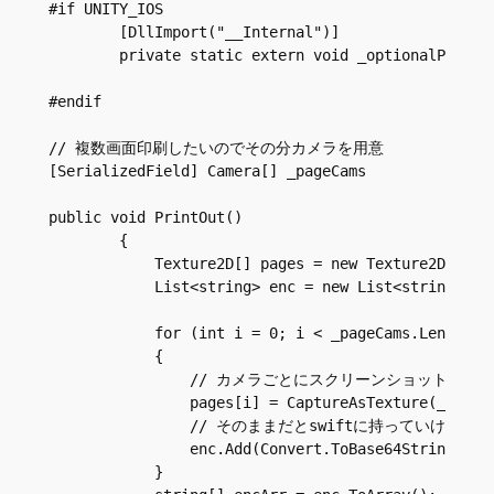
#if UNITY_IOS

        [DllImport("__Internal")]

        private static extern void _optionalPrint(s
#endif        

// 複数画面印刷したいのでその分カメラを用意

[SerializedField] Camera[] _pageCams

public void PrintOut()

        {        

            Texture2D[] pages = new Texture2D[_page
            List<string> enc = new List<string>();

            for (int i = 0; i < _pageCams.Length; i
            {

                // カメラごとにスクリーンショットをTextu
                pages[i] = CaptureAsTexture(_pageCa
                // そのままだとswiftに持っていけないのでj
                enc.Add(Convert.ToBase64String(page
            } 
