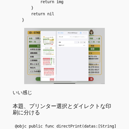
            return img

        }

        return nil

    }    
いい感じ
本題、プリンター選択とダイレクトな印
刷に分ける
 @objc public func directPrint(datas:[String]){
