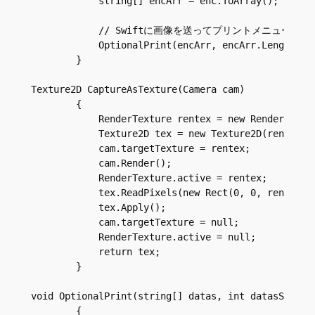
            string[] encArr = enc.ToArray();

            // Swiftに画像を送ってプリントメニューを出
            OptionalPrint(encArr, encArr.Length);

        }

Texture2D CaptureAsTexture(Camera cam)

        {

            RenderTexture rentex = new RenderTextur
            Texture2D tex = new Texture2D(rentex.wi
            cam.targetTexture = rentex;

            cam.Render();

            RenderTexture.active = rentex;

            tex.ReadPixels(new Rect(0, 0, rentex.wi
            tex.Apply();

            cam.targetTexture = null;

            RenderTexture.active = null;

            return tex;

        }

void OptionalPrint(string[] datas, int datasSize)

        {
