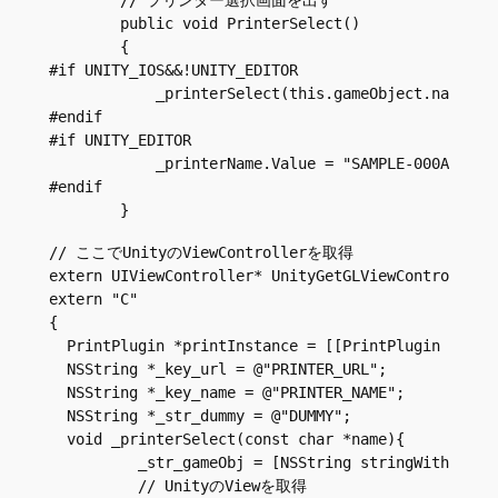
        public void PrinterSelect()

        {

#if UNITY_IOS&&!UNITY_EDITOR

            _printerSelect(this.gameObject.name);

#endif

#if UNITY_EDITOR

            _printerName.Value = "SAMPLE-000ABC123"
#endif

// ここでUnityのViewControllerを取得

extern UIViewController* UnityGetGLViewController()
extern "C"

{

  PrintPlugin *printInstance = [[PrintPlugin alloc]
  NSString *_key_url = @"PRINTER_URL";

  NSString *_key_name = @"PRINTER_NAME";

  NSString *_str_dummy = @"DUMMY";

  void _printerSelect(const char *name){

          _str_gameObj = [NSString stringWithCStrin
          // UnityのViewを取得
